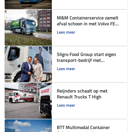
M&M Containerservice zamelt
afval schoon in met Volvo FE
Electric
Lees meer
Sligro Food Group start eigen
transport-bedrijf met
elektrische Renault Trucks E-
Lees meer
Tech D Wide
Reijnders schaalt op met
Renault Trucks T High
Lees meer
BTT Multimodal Container