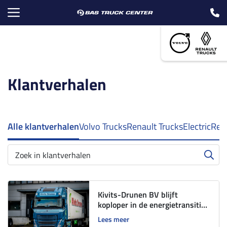
Klantverhalen
Alle klantverhalen
Volvo Trucks
Renault Trucks
Electric
Ren
Kivits-Drunen BV blijft
koploper in de energietransitie
met Volvo FH Electric.
Lees meer