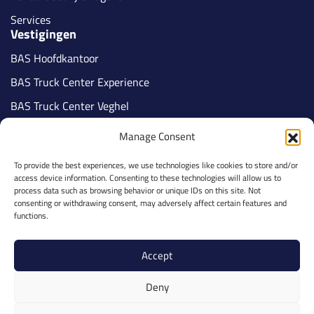
Services
Vestigingen
BAS Hoofdkantoor
BAS Truck Center Experience
BAS Truck Center Veghel
BAS Truck Center Tilburg
Manage Consent
BAS Truck Center Nijmegen
To provide the best experiences, we use technologies like cookies to store and/or
BAS Truck Center Veldhoven
access device information. Consenting to these technologies will allow us to
Volg ons
process data such as browsing behavior or unique IDs on this site. Not
consenting or withdrawing consent, may adversely affect certain features and
functions.
Accept
Part of BAS Group
Deny
Privacy Policy
Cookies