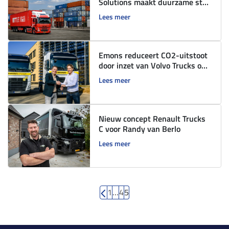
Solutions maakt duurzame stap
met Volvo FM Electric
Lees meer
Emons reduceert CO2-uitstoot
door inzet van Volvo Trucks op
Bio-LNG
Lees meer
Nieuw concept Renault Trucks
C voor Randy van Berlo
Lees meer
1
…
4
5