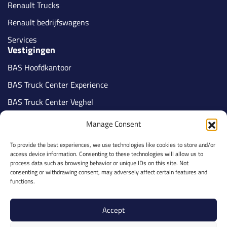
Renault Trucks
Renault bedrijfswagens
Services
Vestigingen
BAS Hoofdkantoor
BAS Truck Center Experience
BAS Truck Center Veghel
BAS Truck Center Tilburg
Manage Consent
BAS Truck Center Nijmegen
To provide the best experiences, we use technologies like cookies to store and/or
BAS Truck Center Veldhoven
access device information. Consenting to these technologies will allow us to
Volg ons
process data such as browsing behavior or unique IDs on this site. Not
consenting or withdrawing consent, may adversely affect certain features and
functions.
Accept
Part of BAS Group