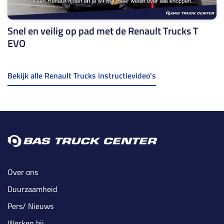
Snel en veilig op pad met de Renault Trucks T
EVO
Bekijk alle Renault Trucks instructievideo's
Over ons
Duurzaamheid
Pers/ Nieuws
Werken bij