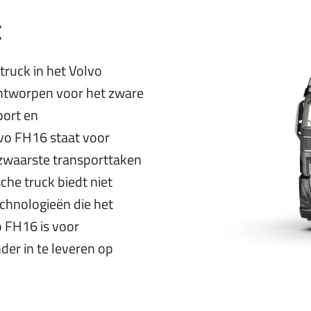
t
truck in het Volvo
ntworpen voor het zware
port en
vo FH16 staat voor
 zwaarste transporttaken
che truck biedt niet
chnologieën die het
o FH16 is voor
er in te leveren op