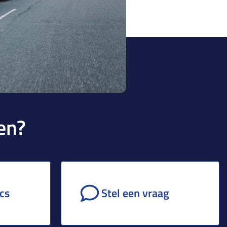
en?
ecs
Stel een vraag