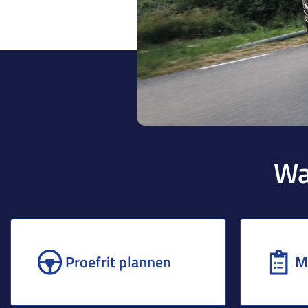
Wa
Proefrit plannen
M