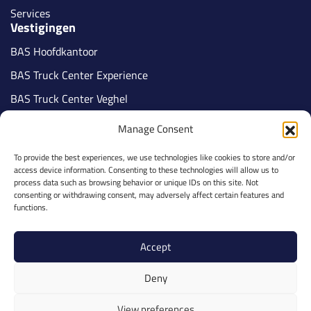
Services
Vestigingen
BAS Hoofdkantoor
BAS Truck Center Experience
BAS Truck Center Veghel
BAS Truck Center Tilburg
Manage Consent
BAS Truck Center Nijmegen
To provide the best experiences, we use technologies like cookies to store and/or
BAS Truck Center Veldhoven
access device information. Consenting to these technologies will allow us to
Volg ons
process data such as browsing behavior or unique IDs on this site. Not
consenting or withdrawing consent, may adversely affect certain features and
functions.
Accept
Part of BAS Group
Deny
Privacy Policy
Cookies
View preferences
Ethics & Integrity