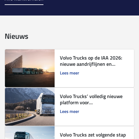
Nieuws
Volvo Trucks op de IAA 2026:
nieuwe aandrijflijnen en
technologieën voor de toekomst
Lees meer
Volvo Trucks’ volledig nieuwe
platform voor
verbrandingsmotoren:
Lees meer
superieure brandstofefficiëntie
en geschikt voor alternatieve
brandstoffen
Volvo Trucks zet volgende stap