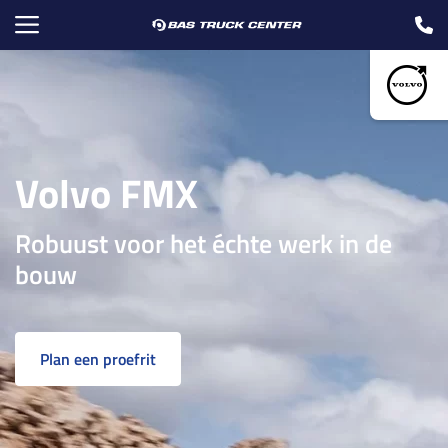
Volvo FMX
Robuust voor het échte werk in de
bouw
Plan een proefrit