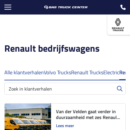
Renault bedrijfswagens
Alle klantverhalen
Volvo Trucks
Renault Trucks
Electric
Rena
Van der Velden gaat verder in
duurzaamheid met zes Renault
Trucks Master E-Tech
Lees meer