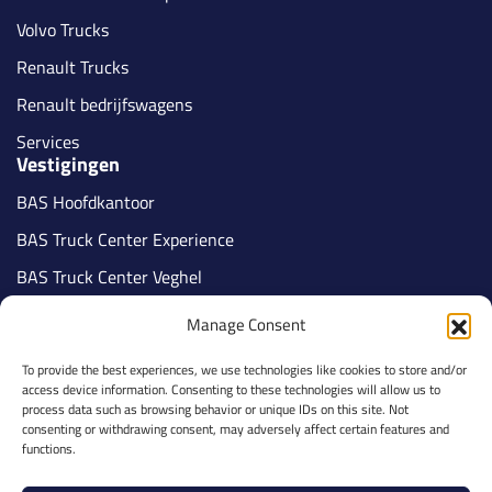
Volvo Trucks
Renault Trucks
Renault bedrijfswagens
Services
Vestigingen
BAS Hoofdkantoor
BAS Truck Center Experience
BAS Truck Center Veghel
BAS Truck Center Tilburg
Manage Consent
BAS Truck Center Nijmegen
To provide the best experiences, we use technologies like cookies to store and/or
BAS Truck Center Veldhoven
access device information. Consenting to these technologies will allow us to
Volg ons
process data such as browsing behavior or unique IDs on this site. Not
consenting or withdrawing consent, may adversely affect certain features and
functions.