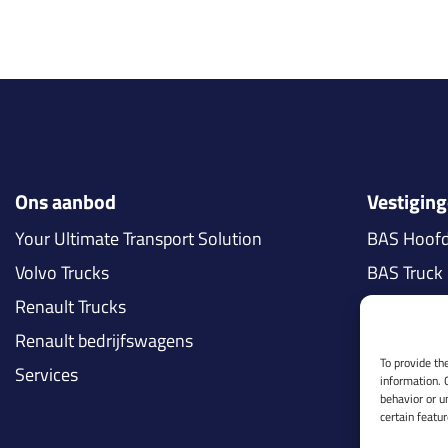
Ons aanbod
Vestigin
Your Ultimate Transport Solution
BAS Hoof
Volvo Trucks
BAS Truck 
Renault Trucks
BAS Truck 
Renault bedrijfswagens
BAS Truck 
To provide th
Services
BAS Truck
information. 
behavior or u
BAS Truck
certain featu