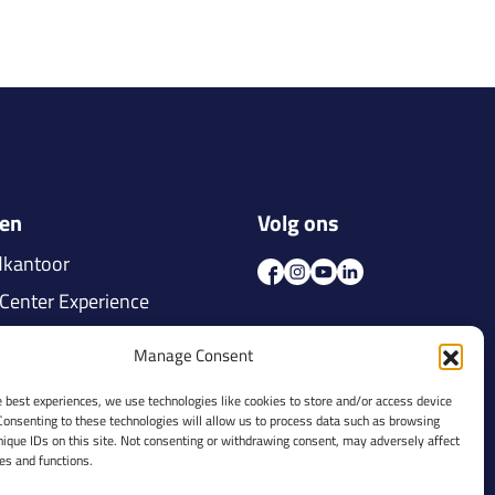
gen
Volg ons
dkantoor
Center Experience
Center Veghel
Manage Consent
Center Tilburg
e best experiences, we use technologies like cookies to store and/or access device
 Center Nijmegen
Consenting to these technologies will allow us to process data such as browsing
nique IDs on this site. Not consenting or withdrawing consent, may adversely affect
 Center Veldhoven
res and functions.