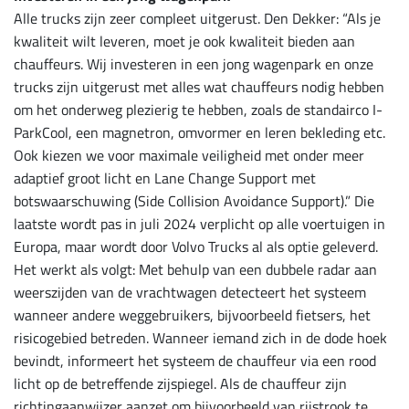
Alle trucks zijn zeer compleet uitgerust. Den Dekker: “Als je
kwaliteit wilt leveren, moet je ook kwaliteit bieden aan
chauffeurs. Wij investeren in een jong wagenpark en onze
trucks zijn uitgerust met alles wat chauffeurs nodig hebben
om het onderweg plezierig te hebben, zoals de standairco I-
ParkCool, een magnetron, omvormer en leren bekleding etc.
Ook kiezen we voor maximale veiligheid met onder meer
adaptief groot licht en Lane Change Support met
botswaarschuwing (Side Collision Avoidance Support).” Die
laatste wordt pas in juli 2024 verplicht op alle voertuigen in
Europa, maar wordt door Volvo Trucks al als optie geleverd.
Het werkt als volgt: Met behulp van een dubbele radar aan
weerszijden van de vrachtwagen detecteert het systeem
wanneer andere weggebruikers, bijvoorbeeld fietsers, het
risicogebied betreden. Wanneer iemand zich in de dode hoek
bevindt, informeert het systeem de chauffeur via een rood
licht op de betreffende zijspiegel. Als de chauffeur zijn
richtingaanwijzer aanzet om bijvoorbeeld van rijstrook te