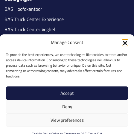
BAS Hoofdkantoor
BAS Truck Center Experience
BAS Truck Center Veghel
BAS Truck Center Tilburg
Manage Consent
BAS Truck Center Nijmegen
To provide the best experiences, we use technologies like cookies to store and/or
BAS Truck Center Veldhoven
access device information. Consenting to these technologies will allow us to
Volg ons
process data such as browsing behavior or unique IDs on this site. Not
consenting or withdrawing consent, may adversely affect certain features and
functions.
Accept
Part of BAS Group
Deny
Privacy Policy
Cookies
View preferences
Ethics & Integrity
Copyright © 2026
Algemene voorwaarden
Cookie Policy
Privacy Statement BAS Group B.V.