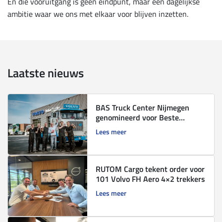
En die vooruitgang is geen eindpunt, maar een dagelijkse
ambitie waar we ons met elkaar voor blijven inzetten.
Laatste nieuws
BAS Truck Center Nijmegen
genomineerd voor Beste
leerbedrijf 2026
Lees meer
RUTOM Cargo tekent order voor
101 Volvo FH Aero 4×2 trekkers
Lees meer