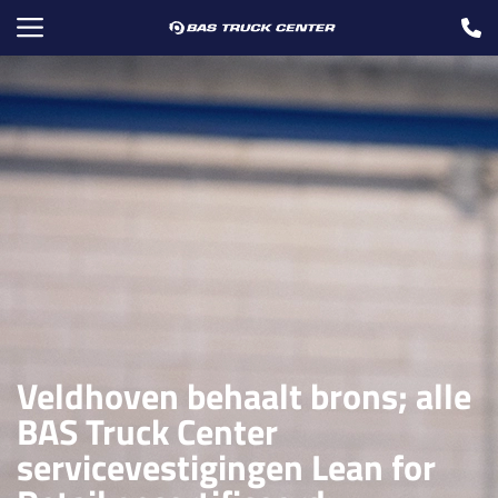
Veldhoven behaalt brons; alle
BAS Truck Center
servicevestigingen Lean for