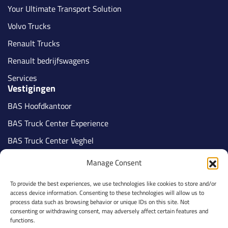
Your Ultimate Transport Solution
Volvo Trucks
Renault Trucks
Renault bedrijfswagens
Services
Vestigingen
BAS Hoofdkantoor
BAS Truck Center Experience
BAS Truck Center Veghel
BAS Truck Center Tilburg
Manage Consent
BAS Truck Center Nijmegen
To provide the best experiences, we use technologies like cookies to store and/or
BAS Truck Center Veldhoven
access device information. Consenting to these technologies will allow us to
Volg ons
process data such as browsing behavior or unique IDs on this site. Not
consenting or withdrawing consent, may adversely affect certain features and
functions.