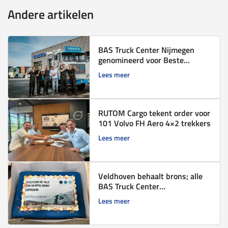
Andere artikelen
BAS Truck Center Nijmegen
genomineerd voor Beste
leerbedrijf 2026
Lees meer
RUTOM Cargo tekent order voor
101 Volvo FH Aero 4×2 trekkers
Lees meer
Veldhoven behaalt brons; alle
BAS Truck Center
servicevestigingen Lean for
Lees meer
Retail gecertificeerd