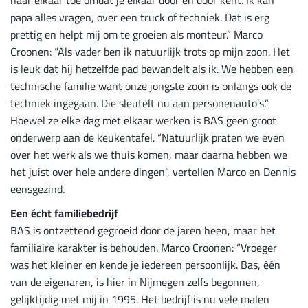
naar elkaar toe omdat je elkaar door en door kent. Ik kan
papa alles vragen, over een truck of techniek. Dat is erg
prettig en helpt mij om te groeien als monteur.” Marco
Croonen: “Als vader ben ik natuurlijk trots op mijn zoon. Het
is leuk dat hij hetzelfde pad bewandelt als ik. We hebben een
technische familie want onze jongste zoon is onlangs ook de
techniek ingegaan. Die sleutelt nu aan personenauto’s.”
Hoewel ze elke dag met elkaar werken is BAS geen groot
onderwerp aan de keukentafel. “Natuurlijk praten we even
over het werk als we thuis komen, maar daarna hebben we
het juist over hele andere dingen”, vertellen Marco en Dennis
eensgezind.
Een écht familiebedrijf
BAS is ontzettend gegroeid door de jaren heen, maar het
familiaire karakter is behouden. Marco Croonen: “Vroeger
was het kleiner en kende je iedereen persoonlijk. Bas, één
van de eigenaren, is hier in Nijmegen zelfs begonnen,
gelijktijdig met mij in 1995. Het bedrijf is nu vele malen